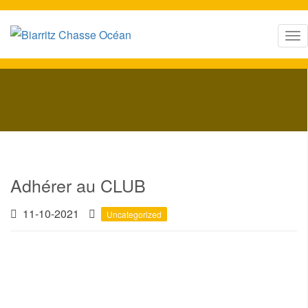
T
o
g
g
l
e
n
a
Adhérer au CLUB
v
i
11-10-2021
Uncategorized
g
a
t
i
o