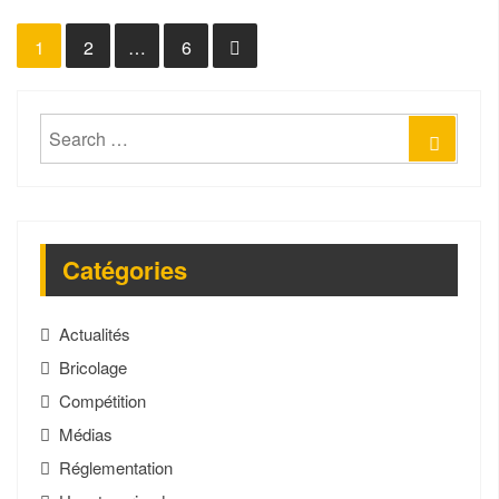
1
2
…
6
Navigation
des
Search
Sear
articles
for:
Catégories
Actualités
Bricolage
Compétition
Médias
Réglementation