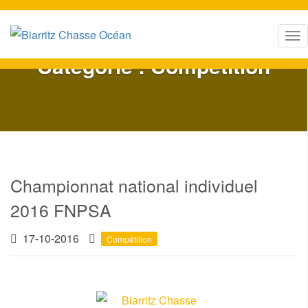
T
o
Catégorie : Compétition
g
g
l
e
n
a
Championnat national individuel
v
i
2016 FNPSA
g
17-10-2016
a
Compétition
t
i
o